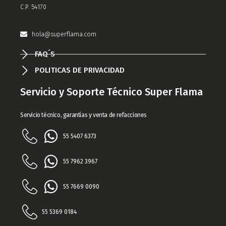
C.P. 54170
hola@superflama.com
FAQ´S
POLITICAS DE PRIVACIDAD
Servicio y Soporte Técnico Super Flama
Servicio técnico, garantías y venta de refacciones
55 5407 6373
55 7962 3967​
55 7669 0090
55 5369 0184