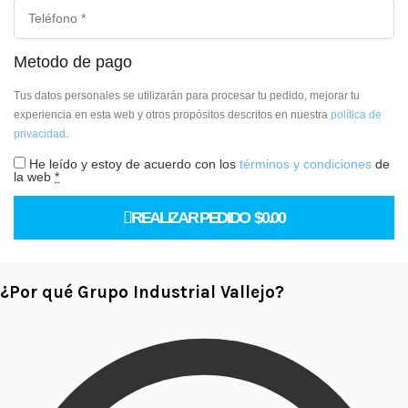
Metodo de pago
Tus datos personales se utilizarán para procesar tu pedido, mejorar tu
experiencia en esta web y otros propósitos descritos en nuestra
política de
privacidad
.
He leído y estoy de acuerdo con los
términos y condiciones
de
la web
*
REALIZAR PEDIDO $0.00
¿Por qué Grupo Industrial Vallejo?